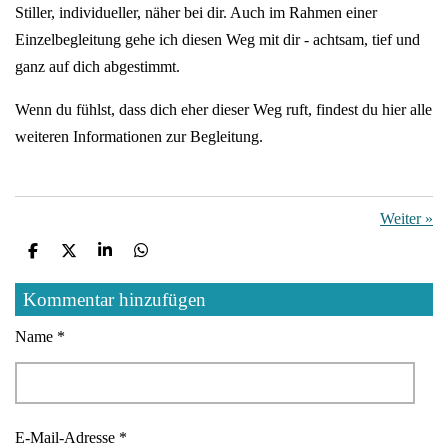
Stiller, individueller, näher bei dir. Auch im Rahmen einer
Einzelbegleitung gehe ich diesen Weg mit dir - achtsam, tief und
ganz auf dich abgestimmt.
Wenn du fühlst, dass dich eher dieser Weg ruft, findest du hier alle
weiteren Informationen zur Begleitung.
Weiter
»
T
T
T
T
e
e
e
e
i
i
i
i
Kommentar hinzufügen
l
l
l
l
e
e
e
e
Name *
n
n
n
n
E-Mail-Adresse *