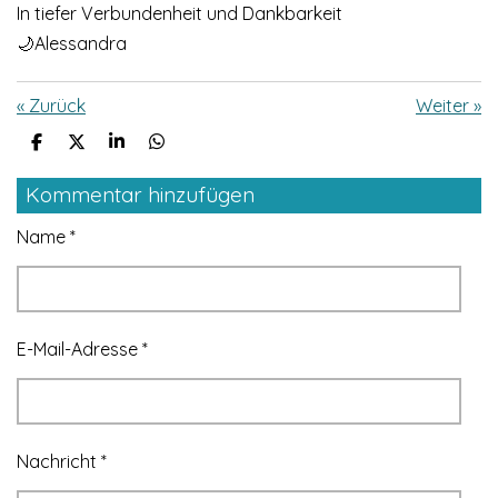
In tiefer Verbundenheit und Dankbarkeit
🌙Alessandra
«
Zurück
Weiter
»
T
T
T
T
e
e
e
e
i
i
i
i
Kommentar hinzufügen
l
l
l
l
e
e
e
e
Name *
n
n
n
n
E-Mail-Adresse *
Nachricht *